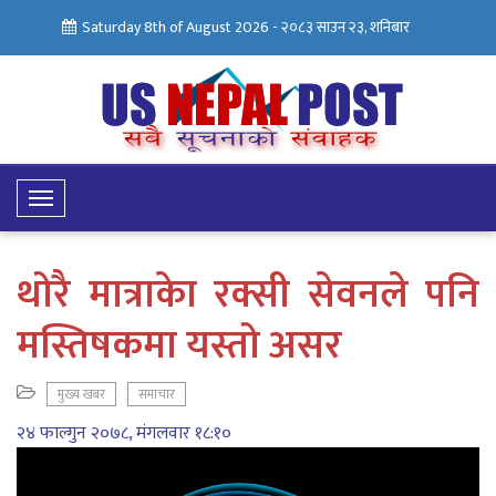
Saturday 8th of August 2026 -
२०८३ साउन २३, शनिबार
Toggle
Navigation
थोरै मात्राकेा रक्सी सेवनले पनि
मस्तिषकमा यस्तो असर
मुख्य खबर
समाचार
२४ फाल्गुन २०७८, मंगलवार १८:१०