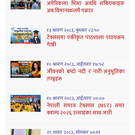
अमेरिकामा भिसा अवधि सकिएकाहरू
अब विमानस्थलमै पक्राउ
१३ श्रावण २०८३, बुधबार २३:५०
टेक्ससमा एकीकृत पाठशाला पाठयक्रम
गेाष्ठी
१० श्रावण २०८३, आईतवार १७:५२
जीवनको बग्दो नदी र नारी-अनुभूतिका
तरङ्गहरू
१० श्रावण २०८३, आईतवार ००:००
नेपाली समाज टेक्सास (NST) समर
क्याम्प २०२६ उत्साहका साथ जारी
२९ असार २०८३, सोमबार ००:११