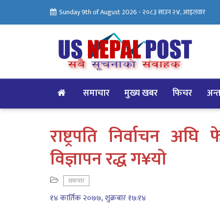
Sunday 9th of August 2026 -
२०८३ साउन २४, आइतवार
समाचार
मुख्य खबर
फिचर
अन्तर
राष्ट्रपति निर्वाचन अघि
विज्ञापन रद्ध ग¥यो
समाचार
१४ कार्तिक २०७७, शुक्रबार १७:१४