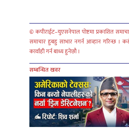
© कपीराईट–युएसनेपाल पोष्टमा प्रकाशित समाचार
समाचार हुबहु साभार नगर्न आव्हान गरिन्छ । क
कार्वाही गर्न बाध्य हुनेछौ ।
सम्बन्धित खवर